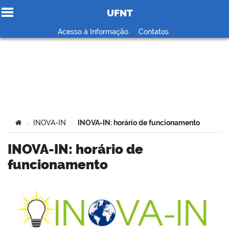
UFNT
Ir para o conteúdo
Acesso à Informação
Contatos
no portal
Você está aqui:
INOVA-IN
INOVA-IN: horário de funcionamento
>
>
INOVA-IN: horário de
funcionamento