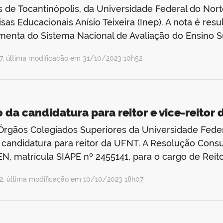
de Tocantinópolis, da Universidade Federal do Nort
isas Educacionais Anísio Teixeira (Inep). A nota é r
amenta do Sistema Nacional de Avaliação do Ensino S
, última modificação em 31/10/2023 10h52
da candidatura para reitor e vice-reitor
os Órgãos Colegiados Superiores da Universidade Fede
 candidatura para reitor da UFNT. A Resolução Cons
, matrícula SIAPE nº 2455141, para o cargo de Reit
, última modificação em 10/10/2023 18h07