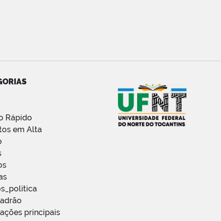
GORIAS
o Rápido
tos em Alta
o
s
os
as
s_politica
Padrão
ações principais