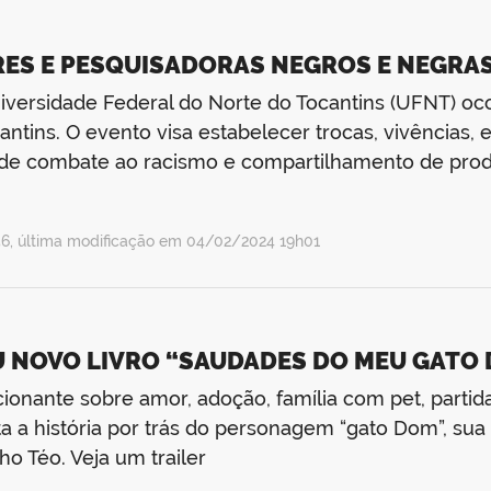
RES E PESQUISADORAS NEGROS E NEGRA
iversidade Federal do Norte do Tocantins (UFNT) oco
tins. O evento visa estabelecer trocas, vivências, e
s de combate ao racismo e compartilhamento de prod
, última modificação em 04/02/2024 19h01
EU NOVO LIVRO “SAUDADES DO MEU GATO
ocionante sobre amor, adoção, família com pet, par
a história por trás do personagem “gato Dom”, sua
ho Téo. Veja um trailer