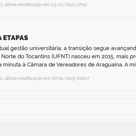
, última modificação em 03/10/2023 17h12
 ETAPAS
ual gestão universitária, a transição segue avançan
 Norte do Tocantins (UFNT) nasceu em 2015, mais p
ra minuta à Câmara de Vereadores de Araguaína. A m
, última modificação em 07/10/2023 00h07