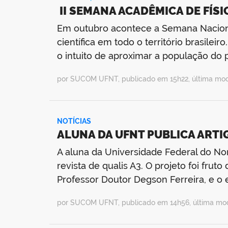
II SEMANA ACADÊMICA DE FÍSIC
Em outubro acontece a Semana Nacional
científica em todo o território brasile
o intuito de aproximar a população do p
por SUCOM UFNT, publicado em 15h22, última mo
NOTÍCIAS
ALUNA DA UFNT PUBLICA ARTIG
A aluna da Universidade Federal do Nor
revista de qualis A3. O projeto foi fru
Professor Doutor Degson Ferreira, e o 
por SUCOM UFNT, publicado em 14h56, última mo