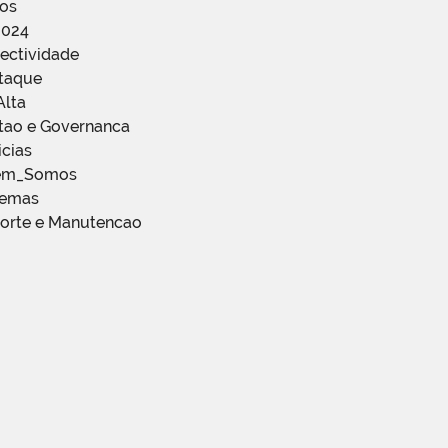
ços
2024
ectividade
staque
Alta
stao e Governanca
icias
em_Somos
temas
porte e Manutencao