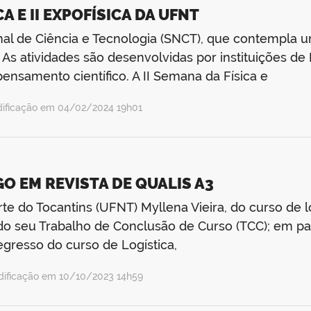
A E II EXPOFÍSICA DA UFNT
 de Ciência e Tecnologia (SNCT), que contempla um
iro. As atividades são desenvolvidas por instituições 
ensamento científico. A II Semana da Física e
dificação em 04/02/2024 19h01
O EM REVISTA DE QUALIS A3
te do Tocantins (UFNT) Myllena Vieira, do curso de 
to do seu Trabalho de Conclusão de Curso (TCC); em p
egresso do curso de Logística,
dificação em 10/10/2023 14h59