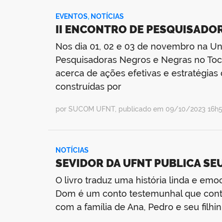
EVENTOS
,
NOTÍCIAS
II ENCONTRO DE PESQUISADO
Nos dia 01, 02 e 03 de novembro na Un
Pesquisadoras Negros e Negras no Tocan
acerca de ações efetivas e estratégia
construídas por
por SUCOM UFNT, publicado em 09/10/2023 16h56
NOTÍCIAS
SEVIDOR DA UFNT PUBLICA S
O livro traduz uma história linda e em
Dom é um conto testemunhal que conta 
com a família de Ana, Pedro e seu filhin