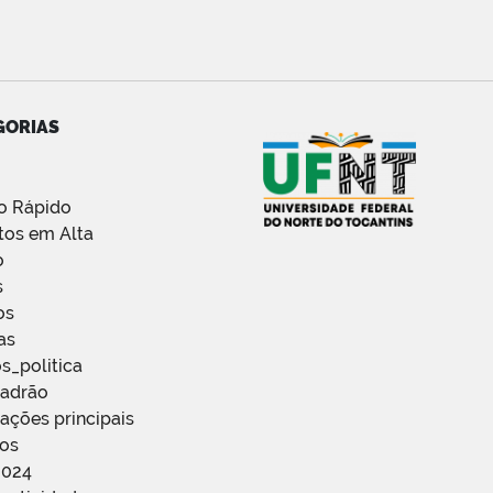
GORIAS
o Rápido
tos em Alta
o
s
os
as
s_politica
Padrão
ações principais
ços
2024