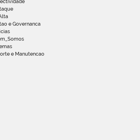
ectividade
staque
Alta
stao e Governanca
icias
em_Somos
temas
porte e Manutencao