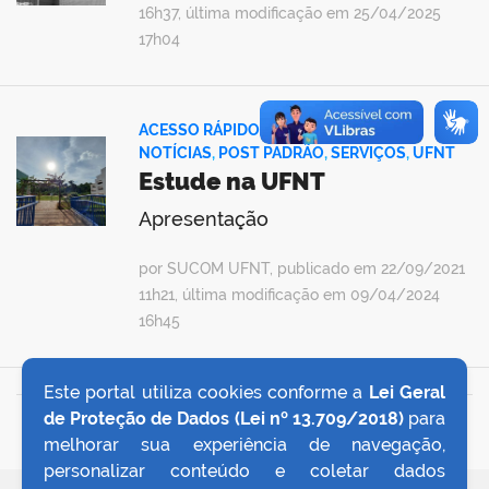
16h37, última modificação em 25/04/2025
17h04
ACESSO RÁPIDO
,
ASSUNTOS EM ALTA
,
NOTÍCIAS
,
POST PADRÃO
,
SERVIÇOS
,
UFNT
Estude na UFNT
Apresentação
por SUCOM UFNT, publicado em 22/09/2021
11h21, última modificação em 09/04/2024
16h45
Este portal utiliza cookies conforme a
Lei Geral
de Proteção de Dados (Lei nº 13.709/2018)
para
VOLTAR AO TOPO
melhorar sua experiência de navegação,
personalizar conteúdo e coletar dados