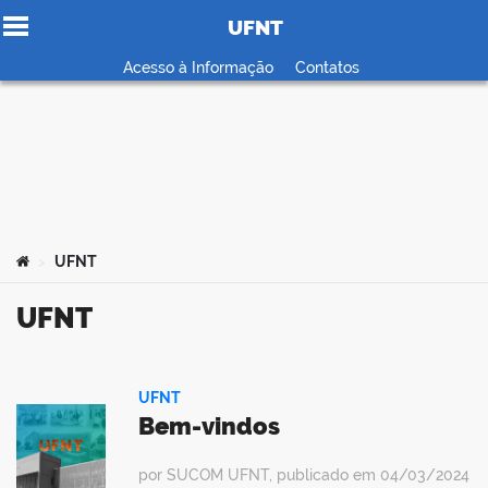
UFNT
Ir para o conteúdo
Acesso à Informação
Contatos
no portal
Você está aqui:
UFNT
>
UFNT
UFNT
Bem-vindos
por SUCOM UFNT, publicado em 04/03/2024