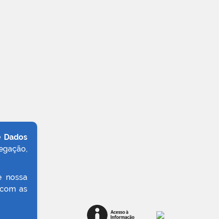
e Dados
egação,
e nossa
 com as