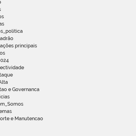
o
s
os
as
s_politica
Padrão
ações principais
ços
2024
ectividade
staque
Alta
stao e Governanca
icias
em_Somos
temas
porte e Manutencao