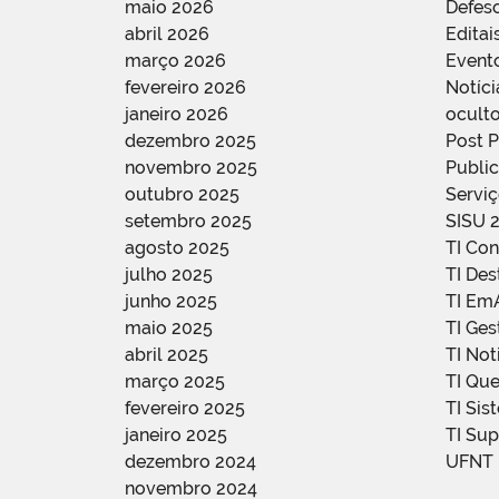
maio 2026
Defes
abril 2026
Editai
março 2026
Event
fevereiro 2026
Notíci
janeiro 2026
oculto
dezembro 2025
Post 
novembro 2025
Public
outubro 2025
Servi
setembro 2025
SISU 
agosto 2025
TI Con
julho 2025
TI De
junho 2025
TI Em
maio 2025
TI Ge
abril 2025
TI Not
março 2025
TI Qu
fevereiro 2025
TI Sis
janeiro 2025
TI Su
dezembro 2024
UFNT
novembro 2024