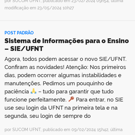
por SUCOM UFNT, publicado em 23/02/2024 09h54, última
modificação em 23/05/2024 10h27
no portal
POST PADRÃO
Sistema de Informações para o Ensino
– SIE/UFNT
Agora, todos podem acessar o novo SIE/UFNT.
Confiram as novidades! Atenção: Nos primeiros
dias, podem ocorrer algumas instabilidades e
manutenções. Pedimos um pouquinho de
paciência
– tudo para garantir que tudo
funcione perfeitamente.
Para entrar, no SIE
use seu login da UFNT na primeira tela e na
segunda, seu login de sempre do
por SUCOM UFNT, publicado em 09/02/2024 15h42, última