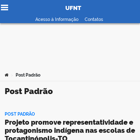
UFNT
Ir para o conteúdo
Acesso à Informação
Contatos
no portal
Você está aqui:
Post Padrão
>
Post Padrão
POST PADRÃO
Projeto promove representatividade e
protagonismo indígena nas escolas de
Tocantinópolis-TO