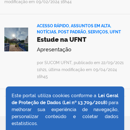
modificação em 09/02/2024 16h44
ACESSO RÁPIDO
,
ASSUNTOS EM ALTA
,
NOTÍCIAS
,
POST PADRÃO
,
SERVIÇOS
,
UFNT
Estude na UFNT
Apresentação
por SUCOM UFNT, publicado em 22/09/2021
11h21, última modificação em 09/04/2024
16h45
Este portal utiliza cookies conforme a
Lei Geral
de Proteção de Dados (Lei nº 13.709/2018)
para
VOLTAR AO TOPO
melhorar sua experiência de navegação,
personalizar conteúdo e coletar dados
estatísticos.
REDES SOCIAIS