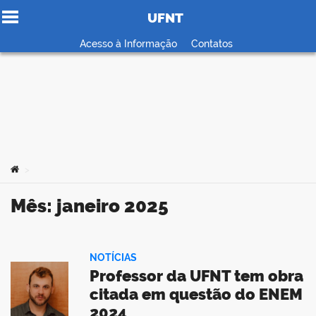
UFNT
Ir para o conteúdo
Acesso à Informação
Contatos
no portal
Você está aqui:
>
Mês:
janeiro 2025
NOTÍCIAS
Professor da UFNT tem obra
citada em questão do ENEM
2024