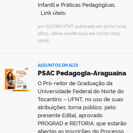
Infantil e Práticas Pedagógicas,
Link úteis:
por SUCOM UFNT, publicado em 22/01/2025
no portal
16h23, última modificação em 07/02/2025
11h08
ASSUNTOS EM ALTA
PSAC Pedagogia-Araguaína
O Pró-reitor de Graduação da
Universidade Federal do Norte do
Tocantins – UFNT, no uso de suas
atribuições, torna público, pelo
presente Edital, aprovado
PROGRAD e REITORIA, que estarão
abertas as inscrições do Processo