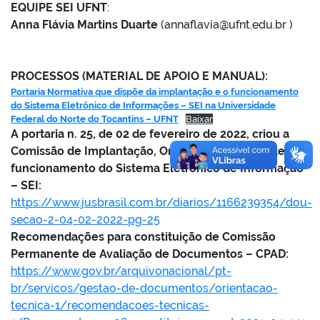
EQUIPE SEI UFNT
:
Anna Flávia Martins Duarte
(annaflavia@ufnt.edu.br )
PROCESSOS (MATERIAL DE APOIO E MANUAL):
no portal
Portaria Normativa que dispõe da implantação e o funcionamento
do Sistema Eletrônico de Informações – SEI na Universidade
Federal do Norte do Tocantins – UFNT
Baixar
A portaria n. 25, de 02 de fevereiro de 2022, criou a
Comissão de Implantação, Organização e Suporte ao
funcionamento do Sistema Eletrônico de Informação
– SEI:
https://www.jusbrasil.com.br/diarios/1166239354/dou-
secao-2-04-02-2022-pg-25
Recomendações para constituição de Comissão
Permanente de Avaliação de Documentos – CPAD:
https://www.gov.br/arquivonacional/pt-
br/servicos/gestao-de-documentos/orientacao-
tecnica-1/recomendacoes-tecnicas-