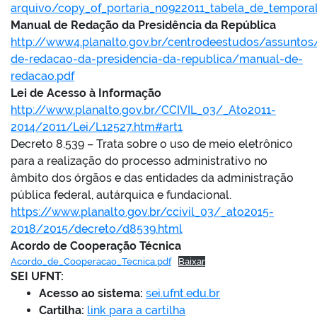
arquivo/copy_of_portaria_n0922011_tabela_de_temporal
Manual de Redação da Presidência da República
http://www4.planalto.gov.br/centrodeestudos/assunto
de-redacao-da-presidencia-da-republica/manual-de-
redacao.pdf
Lei de Acesso à Informação
http://www.planalto.gov.br/CCIVIL_03/_Ato2011-
2014/2011/Lei/L12527.htm#art1
Decreto 8.539 – Trata sobre o uso de meio eletrônico
para a realização do processo administrativo no
âmbito dos órgãos e das entidades da administração
pública federal, autárquica e fundacional.
https://www.planalto.gov.br/ccivil_03/_ato2015-
2018/2015/decreto/d8539.html
Acordo de Cooperação Técnica
Acordo_de_Cooperacao_Tecnica.pdf
Baixar
SEI UFNT:
Acesso ao sistema:
sei.ufnt.edu.br
Cartilha:
link para a cartilha