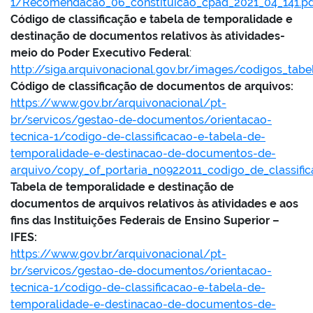
1/Recomendacao_06_constituicao_cpad_2021_04_141.pd
Código de classificação e tabela de temporalidade e
destinação de documentos relativos às atividades-
meio do Poder Executivo Federal
:
http://siga.arquivonacional.gov.br/images/codigos_ta
Código de classificação de documentos de arquivos:
https://www.gov.br/arquivonacional/pt-
br/servicos/gestao-de-documentos/orientacao-
tecnica-1/codigo-de-classificacao-e-tabela-de-
temporalidade-e-destinacao-de-documentos-de-
arquivo/copy_of_portaria_n0922011_codigo_de_classif
Tabela de temporalidade e destinação de
documentos de arquivos relativos às atividades e aos
fins das Instituições Federais de Ensino Superior –
IFES:
https://www.gov.br/arquivonacional/pt-
br/servicos/gestao-de-documentos/orientacao-
tecnica-1/codigo-de-classificacao-e-tabela-de-
temporalidade-e-destinacao-de-documentos-de-