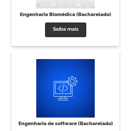
Engenharia Biomédica (Bacharelado)
Saiba mais
no portal
Engenharia de software (Bacharelado)