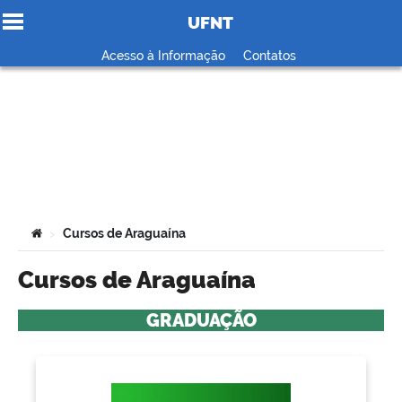
UFNT
Ir para o conteúdo
Acesso à Informação
Contatos
no portal
Você está aqui:
Cursos de Araguaína
>
Cursos de Araguaína
GRADUAÇÃO