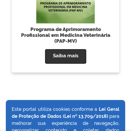
Programa de Aprimoramento
Profissional em Medicina Veterinária
(PAP-MV)
Saiba mais
Este portal utiliza cookies conforme a
Lei Geral
VOLTAR AO TOPO
de Proteção de Dados (Lei nº 13.709/2018)
para
melhorar sua experiência de navegação,
personalizar conteúdo e coletar dados