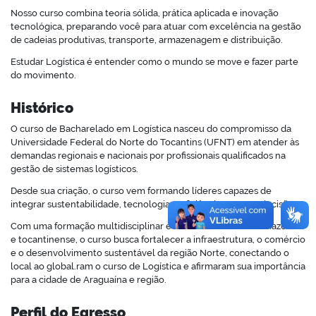
Nosso curso combina teoria sólida, prática aplicada e inovação
tecnológica, preparando você para atuar com excelência na gestão
de cadeias produtivas, transporte, armazenagem e distribuição.
Estudar Logística é entender como o mundo se move e fazer parte
no portal
do movimento.
Histórico
O curso de Bacharelado em Logística nasceu do compromisso da
Universidade Federal do Norte do Tocantins (UFNT) em atender às
demandas regionais e nacionais por profissionais qualificados na
gestão de sistemas logísticos.
Desde sua criação, o curso vem formando líderes capazes de
integrar sustentabilidade, tecnologia e eficiência em suas decisões.
Com uma formação multidisciplinar e voltada à realidade amazônica
e tocantinense, o curso busca fortalecer a infraestrutura, o comércio
e o desenvolvimento sustentável da região Norte, conectando o
local ao global.ram o curso de Logística e afirmaram sua importância
para a cidade de Araguaína e região.
Perfil do Egresso