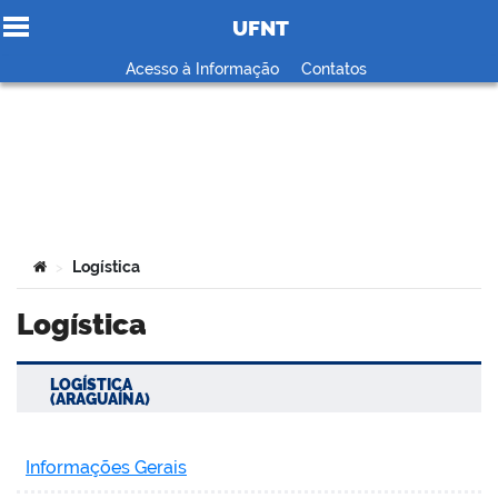
UFNT
Ir para o conteúdo
Acesso à Informação
Contatos
no portal
Você está aqui:
Logística
>
Logística
LOGÍSTICA
(ARAGUAÍNA)
Informações Gerais