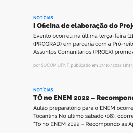
NOTÍCIAS
I Oficina de elaboração do Pro
Evento ocorreu na última terça-feira
(PROGRAD) em parceria com a Pró-reito
Assuntos Comunitários (PROEX) promover
por SUCOM UFNT, publicado em 17/10/2022 11h13,
NOTÍCIAS
TÔ no ENEM 2022 – Recompond
Aulão preparatório para o ENEM ocorre
Tocantins No último sábado (08), ocorr
“Tô no ENEM 2022 – Recompondo as Apre