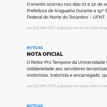
O evento ocorreu nos dias 21 e 22 de 
Prefeitura de Araguaína Durante a 19ª
Federal do Norte do Tocantins – UFNT, 
por SUCOM UFNT, publicado em 27/10/2022 17h13,
NOTÍCIAS
NOTA OFICIAL
O Reitor Pro Tempore da Universidade F
solidariedade aos servidores terceiriz
motoristas, tratorista e encarregado, q
por SUCOM UFNT, publicado em 14h42, última mod
NOTÍCIAS