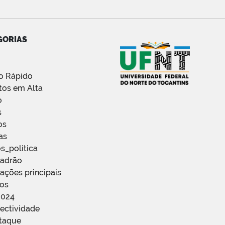
GORIAS
o Rápido
tos em Alta
o
s
os
as
s_politica
Padrão
ações principais
ços
2024
ectividade
staque