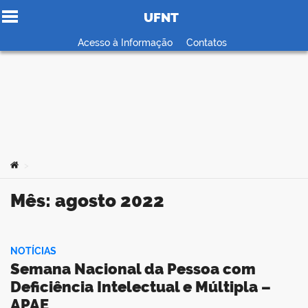
UFNT
Ir para o conteúdo
Acesso à Informação
Contatos
no portal
Você está aqui:
>
Mês:
agosto 2022
NOTÍCIAS
Semana Nacional da Pessoa com
Deficiência Intelectual e Múltipla –
APAE