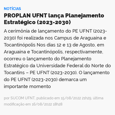
NOTÍCIAS
PROPLAN UFNT lança Planejamento
Estratégico (2023-2030)
no portal
A cerimônia de lançamento do PE UFNT (2023-
2030) foi realizada nos Campus de Araguaína e
Tocantinópolis Nos dias 12 e 13 de Agosto, em
Araguaína e Tocantinópolis, respectivamente,
ocorreu o lançamento do Planejamento
Estratégico da Universidade Federal do Norte do
Tocantins – PE UFNT (2023-2030). O lançamento
do PE UFNT (2023-2030) demarca um
importante momento
por SUCOM UFNT, publicado em 15/08/2022 21h29, última
modificação em 16/08/2022 18h28