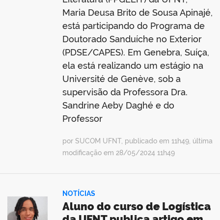
Maria Deusa Brito de Sousa Apinajé,
está participando do Programa de
Doutorado Sanduíche no Exterior
(PDSE/CAPES). Em Genebra, Suíça,
ela está realizando um estágio na
Université de Genève, sob a
supervisão da Professora Dra.
Sandrine Aeby Daghé e do
Professor
por SUCOM UFNT, publicado em 11h49, última
modificação em 28/05/2024 11h49
NOTÍCIAS
Aluno do curso de Logística
da UFNT publica artigo em