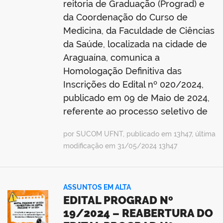
reitoria de Graduação (Prograd) e
da Coordenação do Curso de
Medicina, da Faculdade de Ciências
da Saúde, localizada na cidade de
no portal
Araguaína, comunica a
Homologação Definitiva das
Inscrições do Edital nº 020/2024,
publicado em 09 de Maio de 2024,
referente ao processo seletivo de
por SUCOM UFNT, publicado em 13h47, última
modificação em 31/05/2024 13h47
ASSUNTOS EM ALTA
EDITAL PROGRAD Nº
19/2024 – REABERTURA DO