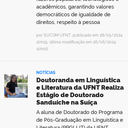
acadêmicos, garantindo valores
democráticos de igualdade de
direitos, respeito à pessoa
por SUCOM UFNT, publicado em 28/05/2024
20h19, última modificação em 26/06/2024
10h06
NOTÍCIAS
Doutoranda em Linguística
e Literatura da UFNT Realiza
Estágio de Doutorado
Sanduíche na Suíça
A aluna de Doutorado do Programa
de Pós-Graduação em Linguística e
Literatura (PPGLLIT) da UFNT,