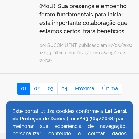
(MoU). Sua presença e empenho
foram fundamentais para iniciar
esta importante colaboração que,
estamos certos, trará benefícios
por SUCOM UFNT, publicado em 27/05/2024
14h43, última modificação em 28/05/2024
09h19
01
02
03
04
Próxima
Última
Este portal utiliza cookies conforme a
Lei Geral
de Proteção de Dados (Lei nº 13.709/2018)
para
VOLTAR AO TOPO
melhorar sua experiência de navegação,
personalizar conteúdo e coletar dados