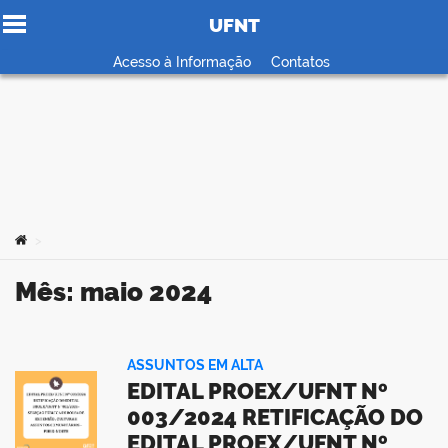
UFNT
Ir para o conteúdo
Acesso à Informação
Contatos
no portal
Você está aqui:
>
Mês:
maio 2024
ASSUNTOS EM ALTA
EDITAL PROEX/UFNT Nº
003/2024 RETIFICAÇÃO DO
EDITAL PROEX/UFNT Nº