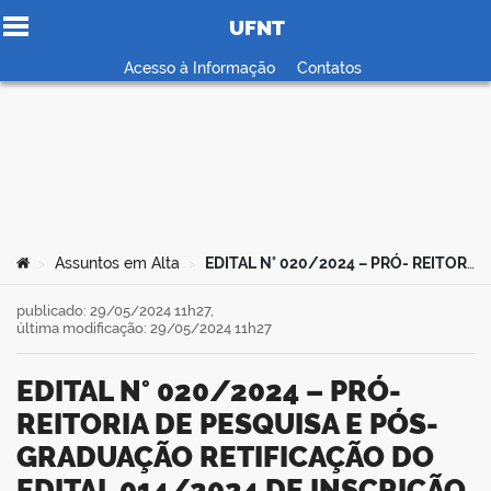
UFNT
Ir para o conteúdo
Acesso à Informação
Contatos
no portal
Você está aqui:
Assuntos em Alta
EDITAL N° 020/2024 – PRÓ- REITORIA DE PESQUISA E PÓS-GRADUAÇÃO RETIFICAÇÃO DO EDITAL 014/2024 DE INSCRIÇÃO E SELEÇÃO DE ALUNOS PARA OS PROGRAMAS INSTITUCIONAIS DE BOLSAS
>
>
publicado: 29/05/2024 11h27,
última modificação: 29/05/2024 11h27
EDITAL N° 020/2024 – PRÓ-
REITORIA DE PESQUISA E PÓS-
GRADUAÇÃO RETIFICAÇÃO DO
EDITAL 014/2024 DE INSCRIÇÃO