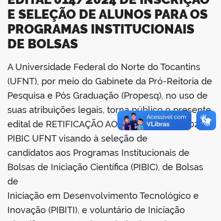
E SELEÇÃO DE ALUNOS PARA OS
PROGRAMAS INSTITUCIONAIS
DE BOLSAS
A Universidade Federal do Norte do Tocantins
book
(UFNT), por meio do Gabinete da Pró-Reitoria de
Pesquisa e Pós Graduação (Propesq), no uso de
suas atribuições legais, torna público o presente
er
edital de RETIFICAÇÃO AO EDITAL N° 014/2024
PIBIC UFNT visando à seleção de
din
candidatos aos Programas Institucionais de
Bolsas de Iniciação Científica (PIBIC), de Bolsas
de
Iniciação em Desenvolvimento Tecnológico e
Inovação (PIBITI), e voluntário de Iniciação