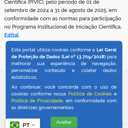
Científica (PIVIC), pelo período de 01 de
setembro de 2024 a 31 de agosto de 2025, em
conformidade com as normas para participação
no Programa Institucional de Iniciação Científica.
Edital
Este portal utiliza cookies conforme a
Lei Geral
VOLTAR AO TOPO
de Proteção de Dados (Lei nº 13.709/2018)
para
melhorar sua experiência de navegação,
personalizar conteúdo e coletar dados
estatísticos.
REDES SOCIAIS
Ao continuar, você concorda com o uso de
cookies conforme nossa
Política de Cookies
e
Política de Privacidade
, em conformidade com
as diretrizes governamentais.
Aceitar
PT