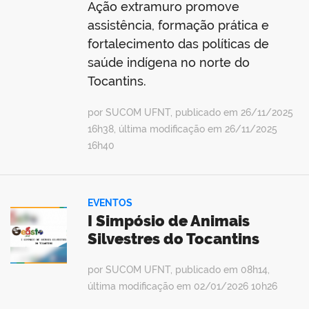
Ação extramuro promove
assistência, formação prática e
no portal
fortalecimento das políticas de
saúde indígena no norte do
Tocantins.
por SUCOM UFNT, publicado em 26/11/2025
16h38, última modificação em 26/11/2025
16h40
EVENTOS
I Simpósio de Animais
Silvestres do Tocantins
por SUCOM UFNT, publicado em 08h14,
última modificação em 02/01/2026 10h26