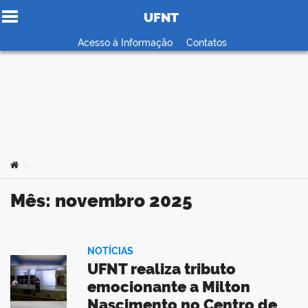
UFNT
Ir para o conteúdo
Acesso à Informação
Contatos
no portal
Você está aqui:
>
Mês:
novembro 2025
NOTÍCIAS
UFNT realiza tributo
emocionante a Milton
Nascimento no Centro de