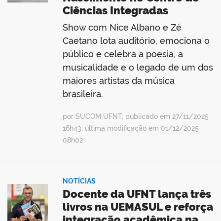
Ciências Integradas
Show com Nice Albano e Zé
Caetano lota auditório, emociona o
público e celebra a poesia, a
musicalidade e o legado de um dos
maiores artistas da música
brasileira.
por SUCOM UFNT, publicado em 27/11/2025
16h43, última modificação em 01/12/2025
08h02
NOTÍCIAS
Docente da UFNT lança três
livros na UEMASUL e reforça
integração acadêmica na