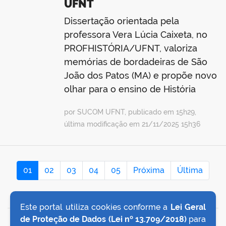
UFNT
Dissertação orientada pela
professora Vera Lúcia Caixeta, no
PROFHISTÓRIA/UFNT, valoriza
memórias de bordadeiras de São
João dos Patos (MA) e propõe novo
olhar para o ensino de História
por SUCOM UFNT, publicado em 15h29,
última modificação em 21/11/2025 15h36
01
02
03
04
05
Próxima
Última
Este portal utiliza cookies conforme a
Lei Geral
de Proteção de Dados (Lei nº 13.709/2018)
para
VOLTAR AO TOPO