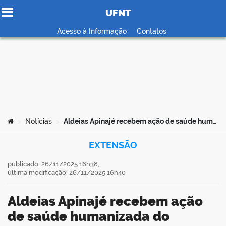
UFNT
Ir para o conteúdo
Acesso à Informação
Contatos
no portal
Você está aqui:
Notícias
Aldeias Apinajé recebem ação de saúde humanizada do HDT/UFNT
>
>
EXTENSÃO
publicado: 26/11/2025 16h38,
última modificação: 26/11/2025 16h40
Aldeias Apinajé recebem ação
de saúde humanizada do