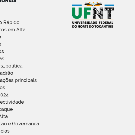
GORIAS
o Rápido
tos em Alta
o
s
os
as
s_politica
Padrão
ações principais
ços
2024
ectividade
staque
Alta
stao e Governanca
icias