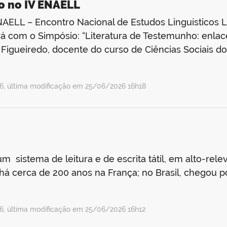
o no IV ENAELL
NAELL – Encontro Nacional de Estudos Linguísticos Li
á com o Simpósio: “Literatura de Testemunho: enlac
lo Figueiredo, docente do curso de Ciências Sociais
, última modificação em 25/06/2026 16h18
 um sistema de leitura e de escrita tátil, em alto-re
do há cerca de 200 anos na França; no Brasil, chegou
, última modificação em 25/06/2026 16h12