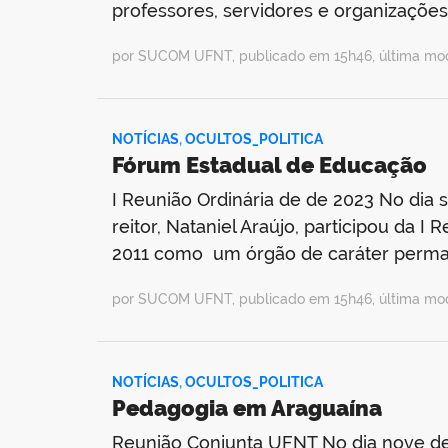
professores, servidores e organizaçõ
por SUCOM UFNT, publicado em 15h46, última mo
NOTÍCIAS
,
OCULTOS_POLITICA
Fórum Estadual de Educação
I Reunião Ordinária de de 2023 No dia s
reitor, Nataniel Araújo, participou da 
2011 como um órgão de caráter perma
por SUCOM UFNT, publicado em 15h46, última mo
NOTÍCIAS
,
OCULTOS_POLITICA
Pedagogia em Araguaína
Reunião Conjunta UFNT No dia nove de f