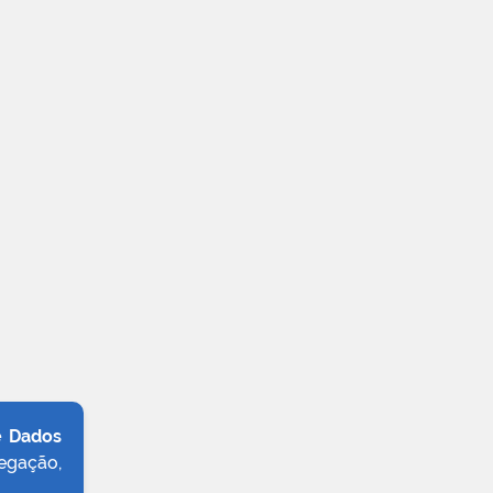
e Dados
egação,