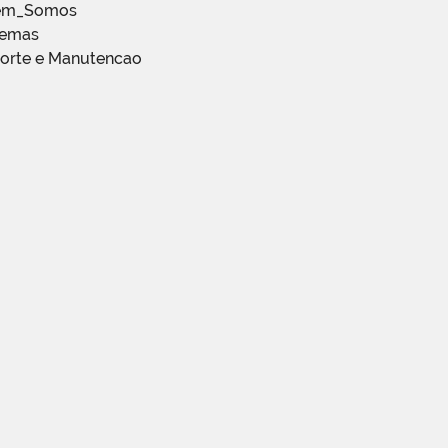
em_Somos
temas
porte e Manutencao