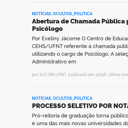
NOTÍCIAS
,
OCULTOS_POLITICA
Abertura de Chamada Pública p
Psicólogo
Por Eveliny Jácome O Centro de Educaç
CEHS/UFNT referente à chamada pública
utilizando o cargo de Psicólogo. A sel
Administrativo em
por SUCOM UFNT, publicado em 15h46, última mo
NOTÍCIAS
,
OCULTOS_POLITICA
PROCESSO SELETIVO POR NOT
Pró-reitoria de graduação torna públic
é uma das mais novas universidades do