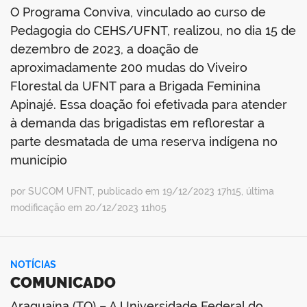
O Programa Conviva, vinculado ao curso de
Pedagogia do CEHS/UFNT, realizou, no dia 15 de
dezembro de 2023, a doação de
aproximadamente 200 mudas do Viveiro
no portal
Florestal da UFNT para a Brigada Feminina
Apinajé. Essa doação foi efetivada para atender
à demanda das brigadistas em reflorestar a
parte desmatada de uma reserva indígena no
município
por SUCOM UFNT, publicado em 19/12/2023 17h15, última
modificação em 20/12/2023 11h05
NOTÍCIAS
COMUNICADO
Araguaína (TO) – A Universidade Federal do