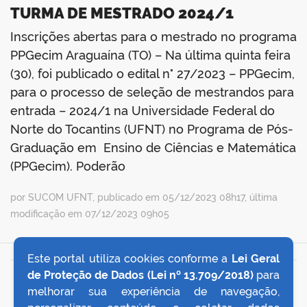
TURMA DE MESTRADO 2024/1
Inscrições abertas para o mestrado no programa
PPGecim Araguaína (TO) – Na última quinta feira
(30), foi publicado o edital n° 27/2023 – PPGecim,
para o processo de seleção de mestrandos para
entrada – 2024/1 na Universidade Federal do
Norte do Tocantins (UFNT) no Programa de Pós-
Graduação em Ensino de Ciências e Matemática
(PPGecim). Poderão
por SUCOM UFNT, publicado em 05/12/2023 08h17, última
modificação em 07/12/2023 09h05
Este portal utiliza cookies conforme a
Lei Geral
de Proteção de Dados (Lei nº 13.709/2018)
para
VOLTAR AO TOPO
melhorar sua experiência de navegação,