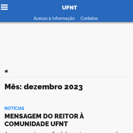
UFNT
Ir para o conteúdo
Acesso à Informação
Contatos
no portal
Você está aqui:
>
Mês:
dezembro 2023
NOTÍCIAS
MENSAGEM DO REITOR À
COMUNIDADE UFNT