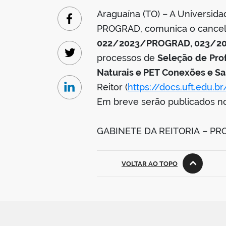
Araguaína (TO) – A Universida
Facebook
PROGRAD, comunica o cance
022/2023/PROGRAD, 023/2
processos de
Seleção
de
Pro
Twitter
Naturais e PET Conexões e Sa
Reitor (
https://docs.uft.edu
Linkedin
Em breve serão publicados no
GABINETE DA REITORIA – P
VOLTAR AO TOPO