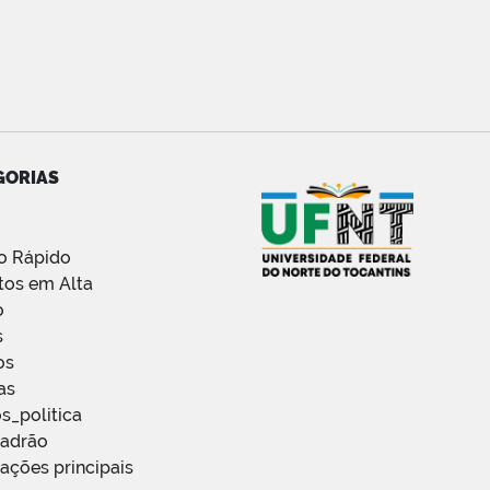
GORIAS
o Rápido
tos em Alta
o
s
os
as
s_politica
Padrão
ações principais