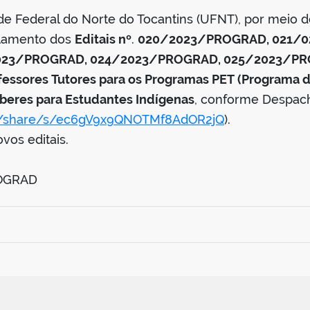
de Federal do Norte do Tocantins (UFNT), por meio d
lamento dos
Editais nº
.
020/2023/PROGRAD, 021/
023/PROGRAD, 024/2023/PROGRAD, 025/2023/P
fessores Tutores para os Programas PET (Programa d
beres para Estudantes Indígenas
, conforme Despach
.br/share/s/ec6gV9x9QNOTMf8AdOR2jQ
).
vos editais.
ROGRAD