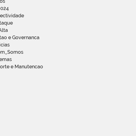
ços
2024
ectividade
staque
Alta
stao e Governanca
icias
em_Somos
temas
porte e Manutencao