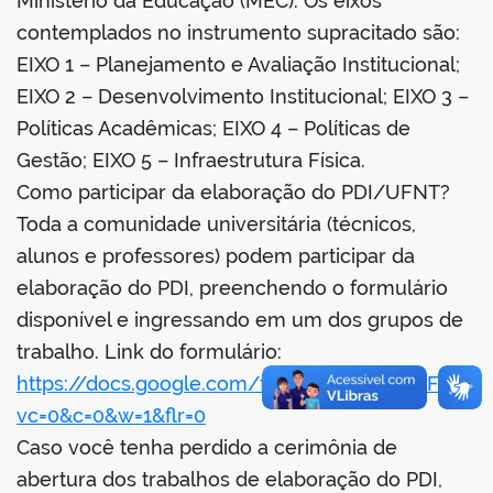
Ministério da Educação (MEC). Os eixos
contemplados no instrumento supracitado são:
EIXO 1 – Planejamento e Avaliação Institucional;
EIXO 2 – Desenvolvimento Institucional; EIXO 3 –
no portal
Políticas Acadêmicas; EIXO 4 – Políticas de
Gestão; EIXO 5 – Infraestrutura Física.
Como participar da elaboração do PDI/UFNT?
Toda a comunidade universitária (técnicos,
alunos e professores) podem participar da
elaboração do PDI, preenchendo o formulário
disponível e ingressando em um dos grupos de
trabalho. Link do formulário:
https://docs.google.com/forms/u/1/d/e/1FAIp
vc=0&c=0&w=1&flr=0
Caso você tenha perdido a cerimônia de
abertura dos trabalhos de elaboração do PDI,