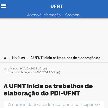
UFNT
Ir para o conteúdo
Acesso à Informação
Contatos
no portal
Você está aqui:
Notícias
A UFNT inicia os trabalhos de elaboração do PDI-UFNT
>
>
publicado: 10/10/2022 16h54,
última modificação: 11/10/2022 08h59
A UFNT inicia os trabalhos de
elaboração do PDI-UFNT
A comunidade acadêmica pode participar se