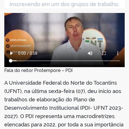
book
inscrevendo em um dos grupos de trabalho.
er
din
Fala do reitor Protempore – PDI
A Universidade Federal do Norte do Tocantins
(UFNT), na última sexta-feira (07), deu início aos
trabalhos de elaboração do Plano de
Desenvolvimento Institucional (PDI- UFNT 2023-
2027). O PDI representa uma macrodiretrizes
elencadas para 2022, por toda a sua importância