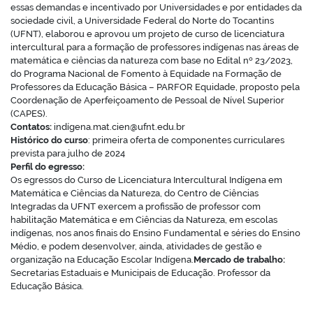
essas demandas e incentivado por Universidades e por entidades da
sociedade civil, a Universidade Federal do Norte do Tocantins
(UFNT), elaborou e aprovou um projeto de curso de licenciatura
intercultural para a formação de professores indígenas nas áreas de
matemática e ciências da natureza com base no Edital nº 23/2023,
no portal
do Programa Nacional de Fomento à Equidade na Formação de
Professores da Educação Básica – PARFOR Equidade, proposto pela
Coordenação de Aperfeiçoamento de Pessoal de Nível Superior
(CAPES).
Contatos:
indígena.mat.cien@ufnt.edu.br
Histórico do curso
: primeira oferta de componentes curriculares
prevista para julho de 2024
Perfil do egresso:
Os egressos do Curso de Licenciatura Intercultural Indígena em
Matemática e Ciências da Natureza, do Centro de Ciências
Integradas da UFNT exercem a profissão de professor com
habilitação Matemática e em Ciências da Natureza, em escolas
indígenas, nos anos finais do Ensino Fundamental e séries do Ensino
Médio, e podem desenvolver, ainda, atividades de gestão e
organização na Educação Escolar Indígena.
Mercado de trabalho:
Secretarias Estaduais e Municipais de Educação. Professor da
Educação Básica.