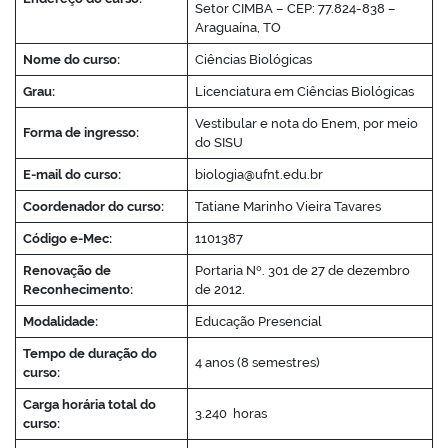
Setor CIMBA – CEP: 77.824-838 –
Araguaína, TO
Nome do curso:
Ciências Biológicas
Grau:
Licenciatura em Ciências Biológicas
Vestibular e nota do Enem, por meio
Forma de ingresso:
do SISU
E-mail do curso:
biologia@ufnt.edu.br
Coordenador do curso:
Tatiane Marinho Vieira Tavares
Código e-Mec:
1101387
Renovação de
Portaria Nº. 301 de 27 de dezembro
Reconhecimento:
de 2012.
Modalidade:
Educação Presencial
Tempo de duração do
4 anos (8 semestres)
curso:
Carga horária total do
3.240 horas
curso: