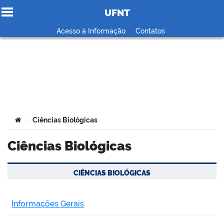
UFNT
Ir para o conteúdo
Acesso à Informação
Contatos
no portal
Você está aqui:
Ciências Biológicas
>
Ciências Biológicas
CIÊNCIAS BIOLÓGICAS
Informações Gerais