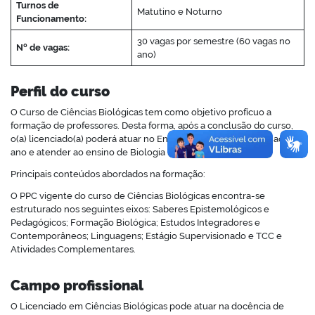
Turnos de
Matutino e Noturno
Funcionamento:
30 vagas por semestre (60 vagas no
Nº de vagas:
ano)
no portal
Perfil do curso
O Curso de Ciências Biológicas tem como objetivo profícuo a
formação de professores. Desta forma, após a conclusão do curso,
o(a) licenciado(a) poderá atuar no Ensino Fundamental do 6º ao 9º
ano e atender ao ensino de Biologia no Ensino Médio.
Principais conteúdos abordados na formação:
O PPC vigente do curso de Ciências Biológicas encontra-se
estruturado nos seguintes eixos: Saberes Epistemológicos e
Pedagógicos; Formação Biológica; Estudos Integradores e
Contemporâneos; Linguagens; Estágio Supervisionado e TCC e
Atividades Complementares.
Campo profissional
O Licenciado em Ciências Biológicas pode atuar na docência de