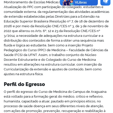
Monitoramento de Escolas Médicas (CAMEM), do Fórum de
Atualização do PPC com participação do colegiado, estudantes e
comunidade externa. da regulamentação das atividades acadêmicas
de extensão estabelecidas pelas Diretrizes para a Extensão na
Educação Superior Brasileira (Resolução nº 7, de 18 de dezembro de
2018) e por meio da Resolução CNE/CES nº 3, de 3 de novembro de
2022 que alterou os Arts. 6º, 12 e 23 da Resolução CNE/CES nº
3/2014, a necessidade de adequações na estrutura curricular e a
distribuição dos conteúdos de forma a obter uma sequência mais
fluida e lógica ao estudante, bem como a inserção Projeto
Pedagógico do Curso (PPC) de Medicina – Faculdade de Ciências da
Saúde (FCS) da UFNT. Assim, o trabalho conjunto do Núcleo
Docente Estruturante e do Colegiado do Curso de Medicina
resultou em alterações na estrutura curricular, com inserção da
Curricularização da extensão e ajustes de conteúdo, bem como
ajustes na estrutura física.
Perfil do Egresso
O perfil do egresso do Curso de Medicina do Campus de Araguaína
está voltado para a formação geral do médico, crítico e reflexivo,
humanista, capacitado a atuar, pautado em princípios éticos, no
processo de saúde doença em seus diferentes níveis de atenção,
com ações de promoção, prevenção, recuperação e reabilitação à