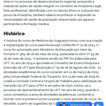
intervir no processo de desenvolvimento regional, propondo e
realizando ações de saúde integral, no contexto da Amazônia Legal.
Este profissional, identificado com os valores éticos e culturais dos
povos da Amazônia, também saberá reconhecer e responder as
necessidades de saúde da população relacionadas aos agravos
pertinentes à formação médica.
no portal
Histórico
A história do curso de Medicina de Araguaína iniciou com sua criação
e implantação do curso pela Resolução CONSUNI nº 11 de 2013. O
curso foi autorizado pelo Ministério da Educação por meio da
Portaria nº 369, de 18 de maio de 2015, publicada no DOU nº 93 de
19 de maio de 2015. A primeira versão do PPC foi elaborada pela
UFT, no ano de 2015 e aprovada no Conselho de Ensino Pesquisa e
Extensão da UFT pela Resolução nº 05 de 16 de agosto de 2016. As
atividades acadêmicas do curso iniciaram em 11 de março de 2019
pela Universidade Federal do Tocantins. Em 13 de maio de 2019 foi
criada a Comissão Central e Grupos de Trabalho para viabilização da
transição da UFT para UFNT e em julho de 2020, iniciou-se o
processo de desmembramento da UFT. No ano de 2023, quando o
curso completou 4 anos de atividades acadêmicas, contendo 9
turmas, com a primeira turma cursando o nono período do curso, foi
decidido, a partir de sugestões da Comissão de Acompanhamento e