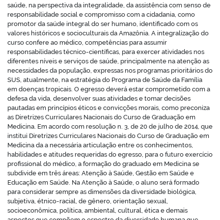
saúde, na perspectiva da integralidade, da assistência com senso de
responsabilidade social e compromisso com a cidadania, como
promotor da saúde integral do ser humano, identificado com os
valores históricos e socioculturais da Amazônia. A integralização do
curso confere ao médico, competências para assumir
responsabilidades técnico-científicas, para exercer atividades nos
diferentes níveis e serviços de saúde, principalmente na atenção as
necessidades da população, expressas nos programas prioritários do
SUS, atualmente, na estratégia do Programa de Saúde da Família
em doenças tropicais. O egresso deverá estar comprometido com a
defesa da vida, desenvolver suas atividades e tomar decisões
pautadas em princípios éticos e convicções morais, como preconiza
as Diretrizes Curriculares Nacionais do Curso de Graduação em
Medicina. Em acordo com resolução n. 3, de 20 de julho de 2014, que
institui Diretrizes Curriculares Nacionais do Curso de Graduação em
Medicina da a necessária articulação entre os conhecimentos,
habilidades e atitudes requeridas do egresso, para o futuro exercício
profissional do médico, a formação do graduado em Medicina se
subdivide em três áreas: Atenção à Saúde, Gestão em Saúde e
Educação em Saúde. Na Atenção à Saúde, o aluno será formado
para considerar sempre as dimensões da diversidade biológica,
subjetiva, étnico-racial, de gênero, orientação sexual,
socioeconômica, política, ambiental, cultural, ética e demais
aspectos que compõem o espectro da diversidade humana que