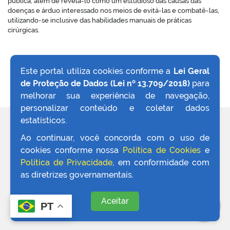
pública, além de revelá-lo como um estudioso das causas das
doenças e árduo interessado nos meios de evitá-las e combatê-las,
utilizando-se inclusive das habilidades manuais de práticas
cirúrgicas.
Este portal utiliza cookies conforme a
Lei Geral
de Proteção de Dados (Lei nº 13.709/2018)
para
VOLTAR AO TOPO
melhorar sua experiência de navegação,
personalizar conteúdo e coletar dados
estatísticos.
REDES SOCIAIS
Ao continuar, você concorda com o uso de
cookies conforme nossa
Política de Cookies
e
Política de Privacidade
, em conformidade com
as diretrizes governamentais.
Aceitar
PT