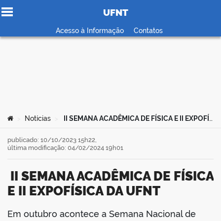
UFNT
Ir para o conteúdo
Acesso à Informação
Contatos
no portal
Você está aqui:
Notícias
II SEMANA ACADÊMICA DE FÍSICA E II EXPOFÍSICA DA UFNT
>
>
publicado: 10/10/2023 15h22,
última modificação: 04/02/2024 19h01
II SEMANA ACADÊMICA DE FÍSICA
E II EXPOFÍSICA DA UFNT
Em outubro acontece a Semana Nacional de