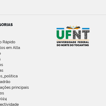
GORIAS
o Rápido
tos em Alta
o
s
os
as
s_politica
Padrão
ações principais
ços
2024
ectividade