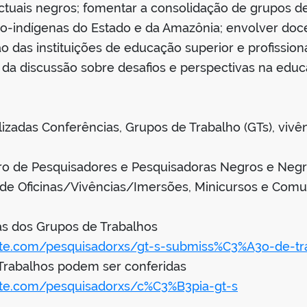
ectuais negros; fomentar a consolidação de grupos d
ro-indígenas do Estado e da Amazônia; envolver doc
 das instituições de educação superior e profission
 da discussão sobre desafios e perspectivas na educ
izadas Conferências, Grupos de Trabalho (GTs), vivê
tro de Pesquisadores e Pesquisadoras Negros e Neg
 de Oficinas/Vivências/Imersões, Minicursos e Com
as dos Grupos de Trabalhos
site.com/pesquisadorxs/gt-s-submiss%C3%A3o-de-tr
Trabalhos podem ser conferidas
site.com/pesquisadorxs/c%C3%B3pia-gt-s