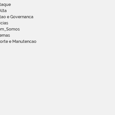
staque
Alta
stao e Governanca
icias
em_Somos
temas
porte e Manutencao