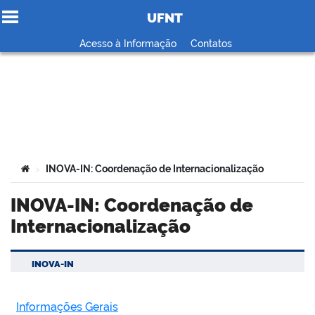
UFNT
Ir para o conteúdo
Acesso à Informação
Contatos
no portal
Você está aqui:
INOVA-IN: Coordenação de Internacionalização
>
INOVA-IN: Coordenação de
Internacionalização
INOVA-IN
Informações Gerais