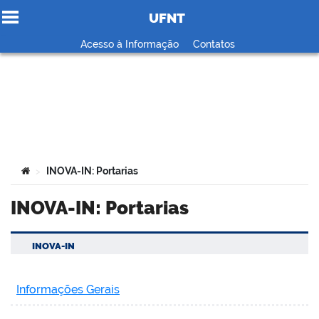
UFNT
Ir para o conteúdo
Acesso à Informação
Contatos
no portal
Você está aqui:
INOVA-IN: Portarias
>
INOVA-IN: Portarias
INOVA-IN
Informações Gerais