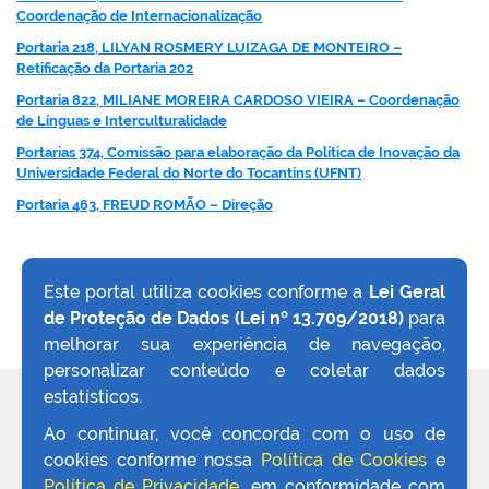
Coordenação de Internacionalização
Portaria 218, LILYAN ROSMERY LUIZAGA DE MONTEIRO –
Retificação da Portaria 202
Portaria 822, MILIANE MOREIRA CARDOSO VIEIRA – Coordenação
de Línguas e Interculturalidade
Portarias 374, Comissão para elaboração da Política de Inovação da
Universidade Federal do Norte do Tocantins (UFNT)
Portaria 463, FREUD ROMÃO – Direção
Este portal utiliza cookies conforme a
Lei Geral
de Proteção de Dados (Lei nº 13.709/2018)
para
VOLTAR AO TOPO
melhorar sua experiência de navegação,
personalizar conteúdo e coletar dados
estatísticos.
REDES SOCIAIS
Ao continuar, você concorda com o uso de
cookies conforme nossa
Política de Cookies
e
Política de Privacidade
, em conformidade com