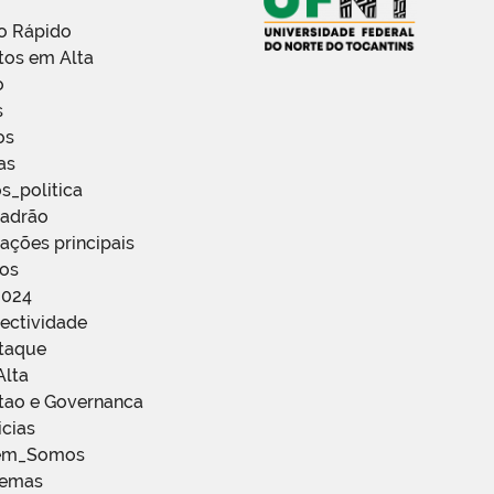
o Rápido
tos em Alta
o
s
os
as
s_politica
Padrão
ações principais
ços
2024
ectividade
staque
Alta
stao e Governanca
icias
em_Somos
temas