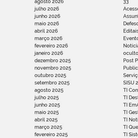
agosto 2026
33
julho 2026
Acess
junho 2026
Assun
maio 2026
Defes
abril 2026
Editai
março 2026
Event
fevereiro 2026
Notíci
janeiro 2026
oculto
dezembro 2025
Post 
novembro 2025
Public
outubro 2025
Servi
setembro 2025
SISU 
agosto 2025
TI Con
julho 2025
TI De
junho 2025
TI Em
maio 2025
TI Ge
abril 2025
TI Not
março 2025
TI Qu
fevereiro 2025
TI Sis