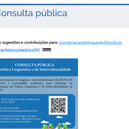
nsulta pública
r sugestões e contribuições para:
coordenacaodelinguas@ufnt.edu.br
 da Política Linguística UFNT
Baixar