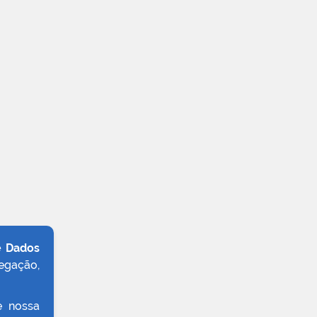
e Dados
egação,
e nossa