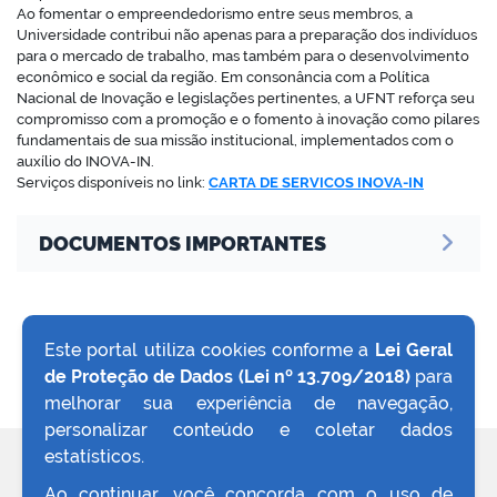
Ao fomentar o empreendedorismo entre seus membros, a
Universidade contribui não apenas para a preparação dos indivíduos
para o mercado de trabalho, mas também para o desenvolvimento
econômico e social da região. Em consonância com a Política
Nacional de Inovação e legislações pertinentes, a UFNT reforça seu
compromisso com a promoção e o fomento à inovação como pilares
fundamentais de sua missão institucional, implementados com o
auxílio do INOVA-IN.
Serviços disponíveis no link:
CARTA DE SERVICOS INOVA-IN
DOCUMENTOS IMPORTANTES
Este portal utiliza cookies conforme a
Lei Geral
de Proteção de Dados (Lei nº 13.709/2018)
para
VOLTAR AO TOPO
melhorar sua experiência de navegação,
personalizar conteúdo e coletar dados
estatísticos.
REDES SOCIAIS
Ao continuar, você concorda com o uso de