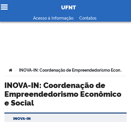
UFNT
Ir para o conteúdo
Acesso à Informação
Contatos
no portal
Você está aqui:
INOVA-IN: Coordenação de Empreendedorismo Econômico e Social
>
INOVA-IN: Coordenação de
Empreendedorismo Econômico
e Social
INOVA-IN