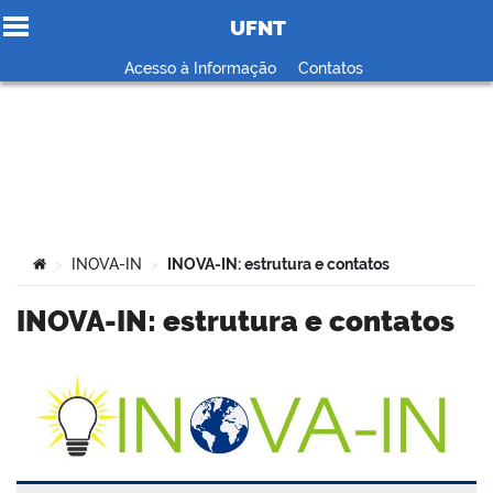
UFNT
Ir para o conteúdo
Acesso à Informação
Contatos
no portal
Você está aqui:
INOVA-IN
INOVA-IN: estrutura e contatos
>
>
INOVA-IN: estrutura e contatos