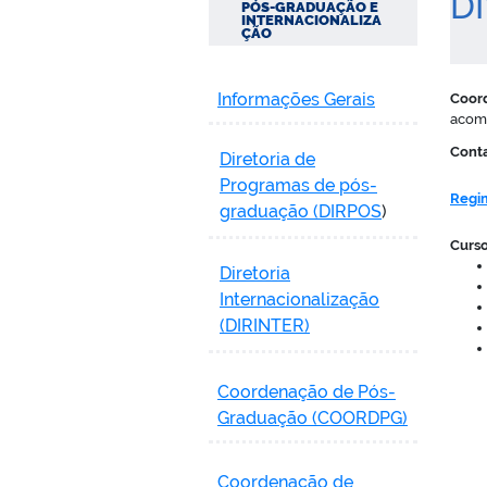
D
PÓS-GRADUAÇÃO E
INTERNACIONALIZA
ÇÃO
Informações Gerais
Coor
acomp
Cont
Diretoria de
Programas de pós-
Regim
graduação (DIRPOS
)
Curso
Diretoria
Internacionalização
(DIRINTER)
Coordenação de Pós-
Graduação (COORDPG)
Coordenação de