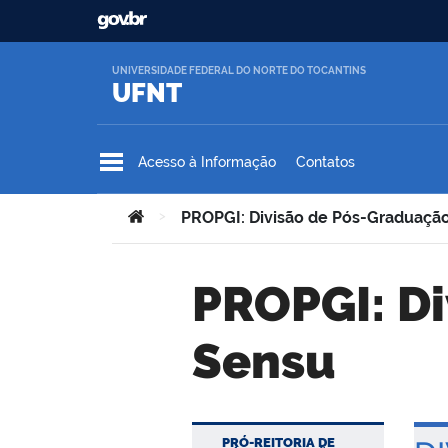
Ir para o conteúdo
UNIVERSIDADE FEDERAL DO NORTE DO TOCANTINS
UFNT
Acesso à Informação
Contatos
Você está aqui:
>
PROPGI: Divisão de Pós-Graduaçã
PROPGI: Divisão de Pós-Graduação Lato
Sensu
PRÓ-REITORIA DE