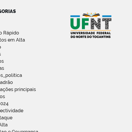
GORIAS
o Rápido
tos em Alta
o
s
os
as
s_politica
Padrão
ações principais
ços
2024
ectividade
staque
Alta
stao e Governanca