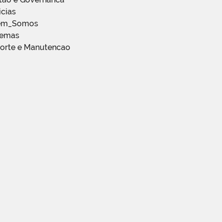
icias
em_Somos
temas
porte e Manutencao