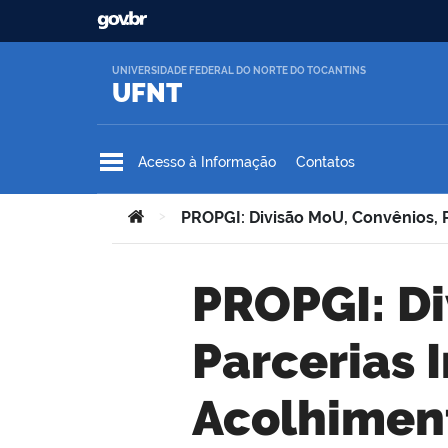
Ir para o conteúdo
UNIVERSIDADE FEDERAL DO NORTE DO TOCANTINS
UFNT
Acesso à Informação
Contatos
Você está aqui:
>
PROPGI: Divisão MoU, Convênios, P
PROPGI: Divisão MoU, Convênios,
Parcerias 
Acolhimen