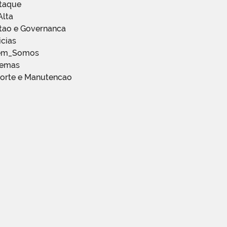
staque
Alta
stao e Governanca
icias
em_Somos
temas
porte e Manutencao