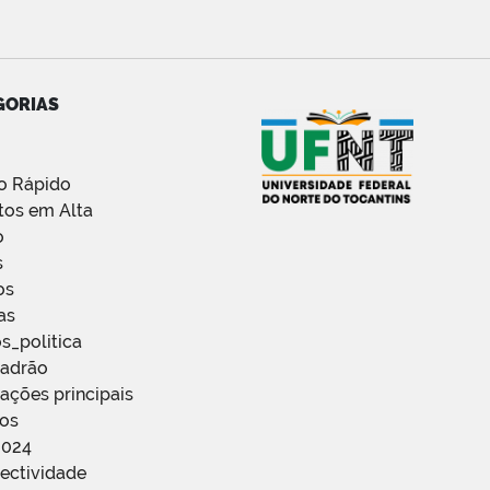
GORIAS
o Rápido
tos em Alta
o
s
os
as
s_politica
Padrão
ações principais
ços
2024
ectividade