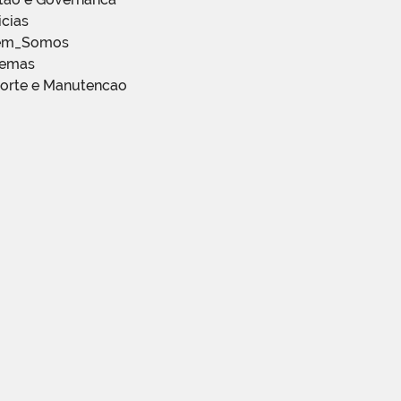
icias
em_Somos
temas
porte e Manutencao