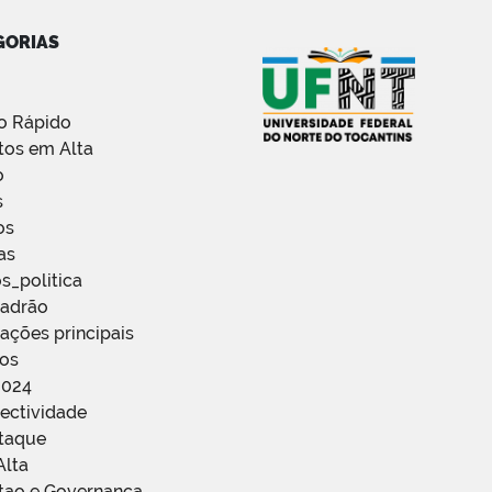
GORIAS
o Rápido
tos em Alta
o
s
os
as
s_politica
Padrão
ações principais
ços
2024
ectividade
staque
Alta
stao e Governanca