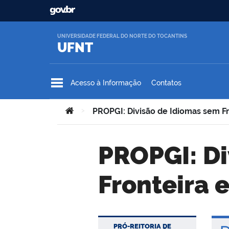
Ir para o conteúdo
UNIVERSIDADE FEDERAL DO NORTE DO TOCANTINS
UFNT
Acesso à Informação
Contatos
Você está aqui:
>
PROPGI: Divisão de Idiomas sem Fro
PROPGI: Divisão de Idiomas sem
Fronteira e
PRÓ-REITORIA DE