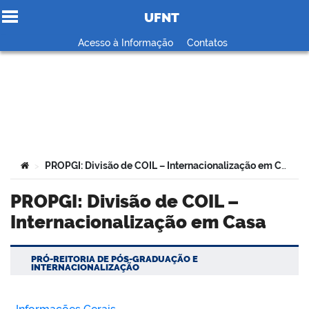
UFNT
Ir para o conteúdo
Acesso à Informação
Contatos
no portal
Você está aqui:
PROPGI: Divisão de COIL – Internacionalização em Casa
>
PROPGI: Divisão de COIL –
Internacionalização em Casa
PRÓ-REITORIA DE PÓS-GRADUAÇÃO E
INTERNACIONALIZAÇÃO