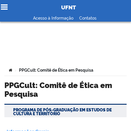
UFNT
Ir para o conteúdo
Acesso à Informação
Contatos
no portal
Você está aqui:
PPGCult: Comitê de Ética em Pesquisa
>
PPGCult: Comitê de Ética em
Pesquisa
PROGRAMA DE PÓS-GRADUAÇÃO EM ESTUDOS DE
CULTURA E TERRITÓRIO