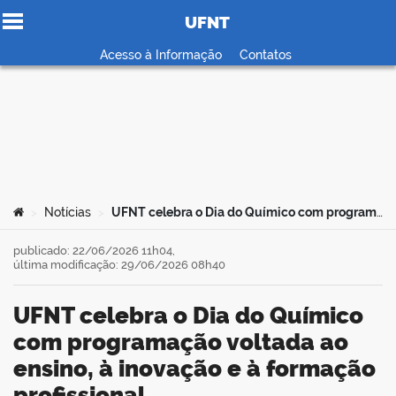
UFNT
Ir para o conteúdo
Acesso à Informação
Contatos
no portal
Você está aqui:
Notícias
UFNT celebra o Dia do Químico com programação voltada ao ensino, à inovação e à formação profissional
>
>
publicado: 22/06/2026 11h04,
última modificação: 29/06/2026 08h40
UFNT celebra o Dia do Químico
com programação voltada ao
ensino, à inovação e à formação
profissional