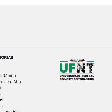
GORIAS
o Rápido
tos em Alta
o
s
os
as
s_politica