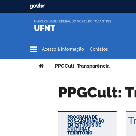
Ir para o conteúdo
UNIVERSIDADE FEDERAL DO NORTE DO TOCANTINS
UFNT
Acesso à Informação
Contatos
Você está aqui:
>
PPGCult: Transparência
PPGCult: 
PROGRAMA DE
Tr
PÓS-GRADUAÇÃO
EM ESTUDOS DE
CULTURA E
TERRITÓRIO