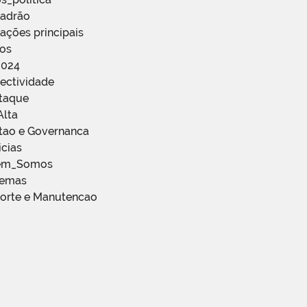
Padrão
ações principais
ços
2024
ectividade
staque
Alta
stao e Governanca
icias
em_Somos
temas
porte e Manutencao