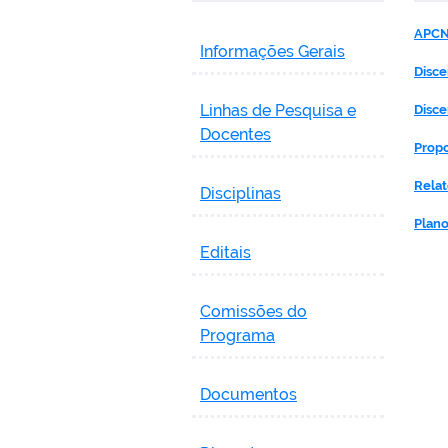
APCN
Informações Gerais
Disce
Linhas de Pesquisa e
Disce
Docentes
Propo
Relat
Disciplinas
Plano
Editais
Comissões do
Programa
Documentos