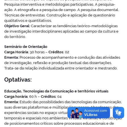
Pesquisa interventiva e metodologias participativas. A pesquisa-
ação. A etnografia e a pesquisa de campo. A pesquisa documental.
Técnicas de entrevistas. Construção e aplicação de questionário
qualitativos e quantitativos.
Objetivo Geral:
Caracterizar as tendências teórico-metodológicas
no portal
de investigação interdisciplinares aplicadas ao campo da cultura e
do território.
Seminário de Orientação
Carga Horária
: 30 horas –
Créditos
: 02
Ementa:
Processo de acompanhamento e condução das atividades
de investigação, reflexão e produção textual das dissertações.
Trata-se da relação individualizada entre orientador e mestrando.
Optativas:
Educação, Tecnologias da Comunicação e territórios virtuais
Carga horária
: 60 h –
Créditos
: 04
Ementa:
Estudo das possibilidades das tecnologias da comunicação,
suas diversas plataformas e múltiplas linguagens. Abordagens das
experiências sociais no espaço virtual e os deslocamentos
temporais e espaciais nos ambientes virtuais. Reflexão e construção
de posicionamentos críticos sobre processos educacionais e de