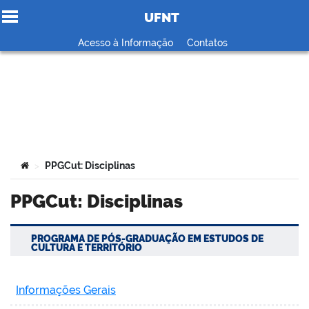
UFNT
Ir para o conteúdo
Acesso à Informação
Contatos
no portal
Você está aqui:
PPGCut: Disciplinas
>
PPGCut: Disciplinas
PROGRAMA DE PÓS-GRADUAÇÃO EM ESTUDOS DE
CULTURA E TERRITÓRIO
Informações Gerais