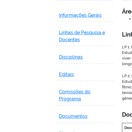
Áre
Informações Gerais
Linhas de Pesquisa e
Lin
Docentes
LP 1:
Estud
Disciplinas
viver
longo
Editais
LP 2:
Estud
fílmi
Comissões do
tensi
Programa
gêner
Doc
Documentos
Doc