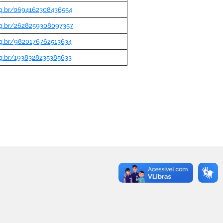
pq.br/0694162308436554
npq.br/2628259308097357
pq.br/9820176762513634
pq.br/1938328235385633