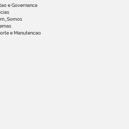
stao e Governanca
icias
em_Somos
temas
porte e Manutencao