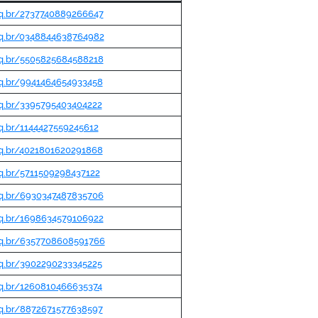
pq.br/2737740889266647
npq.br/0348844638764982
pq.br/5505825684588218
pq.br/9941464654933458
pq.br/3395795403404222
pq.br/1144427559245612
pq.br/4021801620291868
pq.br/5711509298437122
pq.br/6930347487835706
pq.br/1698634579106922
npq.br/6357708608591766
pq.br/3902290233345225
pq.br/1260810466635374
pq.br/8872671577638597