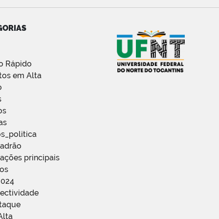
GORIAS
o Rápido
tos em Alta
o
s
os
as
s_politica
Padrão
ações principais
ços
2024
ectividade
staque
Alta