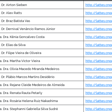
. Dr. Airton Sieben
http://lattes.cn
. Dr. Alex Ratts
http://lattes.c
. Dr. Braz Batista Vas
http://lattes.cn
. Dr. Dernival Venâncio Ramos Júnior
http://lattes.cn
a. Dra. Kênia Goncalves Costa
http://lattes.cn
. Dr. Elias da Silva
http://lattes.cn
. Dr. Filipe Vieira de Oliveira
http://lattes.cn
a. Dra. Martha Victor Vieira
http://lattes.cn
a. Dra. Olivia Macedo Miranda Medeiros
http://lattes.cn
. Dr. Plábio Marcos Martins Desidério
http://lattes.cn
a. Dra. Rejane Cleide Medeiros de Almeida
http://lattes.c
a. Dra. Renata Rauta Petarly
http://lattes.cn
a. Dra. Rosária Helena Ruiz Nakashima
http://lattes.cn
a. Dra. Stephanni Gabriella Silva Sudré
http://lattes.cn