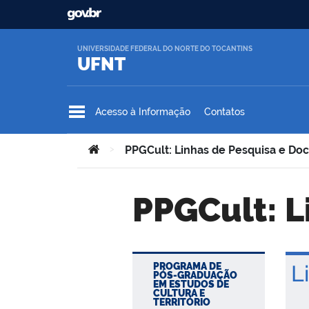
Ir para o conteúdo
UNIVERSIDADE FEDERAL DO NORTE DO TOCANTINS
UFNT
Acesso à Informação
Contatos
Você está aqui:
>
PPGCult: Linhas de Pesquisa e Do
PPGCult: 
PROGRAMA DE
Li
PÓS-GRADUAÇÃO
EM ESTUDOS DE
CULTURA E
TERRITÓRIO