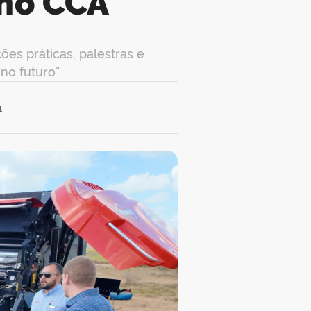
 no CCA
es práticas, palestras e
no futuro”
1