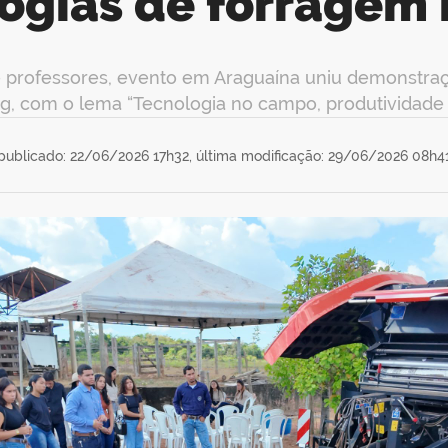
ogias de forragem
 professores, evento em Araguaína uniu demonstraçõ
g, com o lema “Tecnologia no campo, produtividade 
publicado: 22/06/2026 17h32,
última modificação: 29/06/2026 08h4