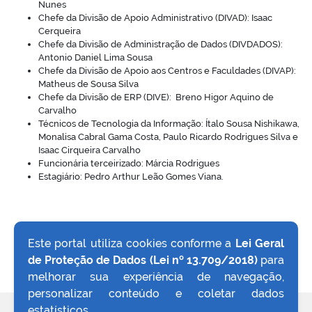
Nunes
Chefe da Divisão de Apoio Administrativo (DIVAD): Isaac
Cerqueira
Chefe da Divisão de Administração de Dados (DIVDADOS):
Antonio Daniel Lima Sousa
Chefe da Divisão de Apoio aos Centros e Faculdades (DIVAP):
no portal
Matheus de Sousa Silva
Chefe da Divisão de ERP (DIVE): Breno Higor Aquino de
Carvalho
Técnicos de Tecnologia da Informação: Ítalo Sousa Nishikawa,
Monalisa Cabral Gama Costa, Paulo Ricardo Rodrigues Silva e
Isaac Cirqueira Carvalho
Funcionária terceirizado: Márcia Rodrigues
Estagiário: Pedro Arthur Leão Gomes Viana.
Este portal utiliza cookies conforme a
Lei Geral
de Proteção de Dados (Lei nº 13.709/2018)
para
VOLTAR AO TOPO
melhorar sua experiência de navegação,
personalizar conteúdo e coletar dados
estatísticos.