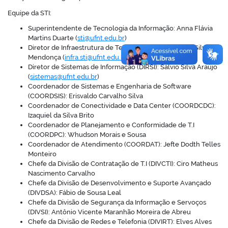
Equipe da STI:
Superintendente de Tecnologia da Informação: Anna Flávia
Martins Duarte (
sti@ufnt.edu.br
)
Diretor de Infraestrutura de Tecnológica (DIRITI): Joel Silva
Mendonça (
infra.sti@ufnt.edu.br
)
Diretor de Sistemas de Informação (DIRSI): Sálvio Silva Araújo
(
sistemas@ufnt.edu.br
)
Coordenador de Sistemas e Engenharia de Software
(COORDSIS): Erisvaldo Carvalho Silva
Coordenador de Conectividade e Data Center (COORDCDC):
Izaquiel da Silva Brito
Coordenador de Planejamento e Conformidade de T.I
(COORDPC): Whudson Morais e Sousa
Coordenador de Atendimento (COORDAT): Jefte Dodth Telles
Monteiro
Chefe da Divisão de Contratação de T.I (DIVCTI): Ciro Matheus
Nascimento Carvalho
Chefe da Divisão de Desenvolvimento e Suporte Avançado
(DIVDSA): Fábio de Sousa Leal
Chefe da Divisão de Segurança da Informação e Servoços
(DIVSI): Antônio Vicente Maranhão Moreira de Abreu
Chefe da Divisão de Redes e Telefonia (DIVIRT): Elves Alves