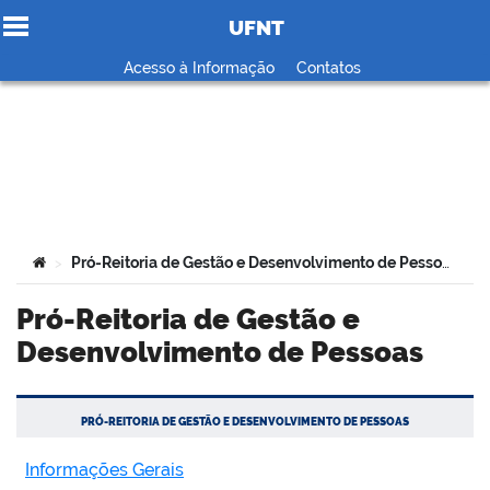
UFNT
Ir para o conteúdo
Acesso à Informação
Contatos
no portal
Você está aqui:
Pró-Reitoria de Gestão e Desenvolvimento de Pessoas
>
Pró-Reitoria de Gestão e
Desenvolvimento de Pessoas
PRÓ-REITORIA DE GESTÃO E DESENVOLVIMENTO DE PESSOAS
Informações Gerais