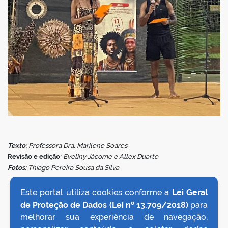
Texto:
Professora Dra. Marilene Soares
Revisão e edição
: Eveliny Jácome e Allex Duarte
Fotos:
Thiago Pereira Sousa da Silva
Este portal utiliza cookies conforme a
Lei Geral
VOLTAR AO TOPO
de Proteção de Dados (Lei nº 13.709/2018)
para
melhorar sua experiência de navegação,