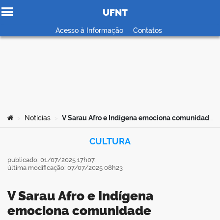
UFNT
Ir para o conteúdo
Acesso à Informação
Contatos
no portal
Você está aqui:
Notícias
V Sarau Afro e Indígena emociona comunidade acadêmica da UFNT com celebração da ancestralidade e da arte
>
>
CULTURA
publicado: 01/07/2025 17h07,
última modificação: 07/07/2025 08h23
V Sarau Afro e Indígena
emociona comunidade