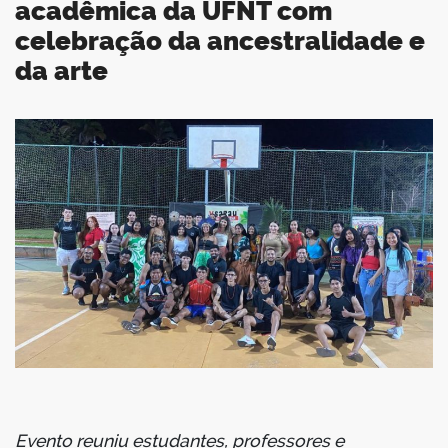
acadêmica da UFNT com
celebração da ancestralidade e
da arte
book
er
din
Evento reuniu estudantes, professores e