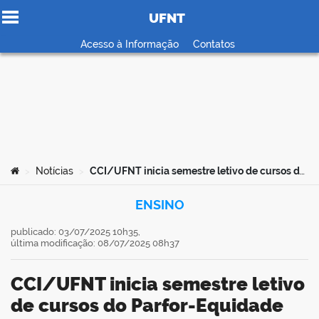
UFNT
Ir para o conteúdo
Acesso à Informação
Contatos
no portal
Você está aqui:
Notícias
CCI/UFNT inicia semestre letivo de cursos do Parfor-Equidade com foco em inclusão e diversidade
>
>
ENSINO
publicado: 03/07/2025 10h35,
última modificação: 08/07/2025 08h37
CCI/UFNT inicia semestre letivo
de cursos do Parfor-Equidade