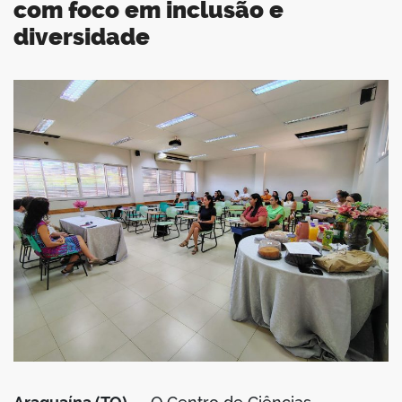
com foco em inclusão e
diversidade
book
er
din