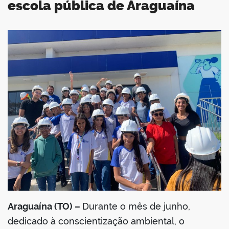
escola pública de Araguaína
book
er
din
Araguaína (TO) –
Durante o mês de junho,
dedicado à conscientização ambiental, o