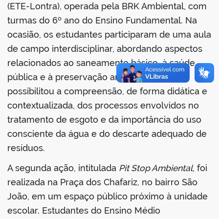
(ETE-Lontra), operada pela BRK Ambiental, com
turmas do 6º ano do Ensino Fundamental. Na
ocasião, os estudantes participaram de uma aula
de campo interdisciplinar, abordando aspectos
no portal
relacionados ao saneamento básico, à saúde
pública e à preservação ambiental. A visita
possibilitou a compreensão, de forma didática e
contextualizada, dos processos envolvidos no
tratamento de esgoto e da importância do uso
consciente da água e do descarte adequado de
resíduos.
A segunda ação, intitulada
Pit Stop Ambiental
, foi
realizada na Praça dos Chafariz, no bairro São
João, em um espaço público próximo à unidade
escolar. Estudantes do Ensino Médio