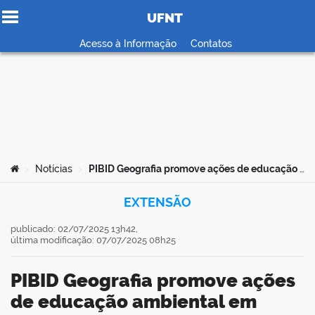
UFNT
Ir para o conteúdo
Acesso à Informação
Contatos
no portal
Você está aqui:
Notícias
PIBID Geografia promove ações de educação ambiental em escola pública de Araguaína
>
>
EXTENSÃO
publicado: 02/07/2025 13h42,
última modificação: 07/07/2025 08h25
PIBID Geografia promove ações
de educação ambiental em