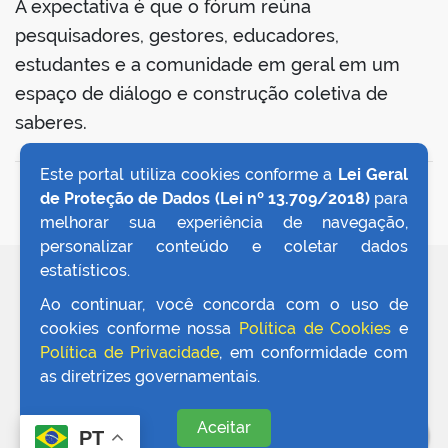
A expectativa é que o fórum reúna
pesquisadores, gestores, educadores,
estudantes e a comunidade em geral em um
espaço de diálogo e construção coletiva de
saberes.
Este portal utiliza cookies conforme a
Lei Geral
VOLTAR AO TOPO
de Proteção de Dados (Lei nº 13.709/2018)
para
melhorar sua experiência de navegação,
personalizar conteúdo e coletar dados
estatísticos.
REDES SOCIAIS
Ao continuar, você concorda com o uso de
cookies conforme nossa
Política de Cookies
e
Política de Privacidade
, em conformidade com
as diretrizes governamentais.
Aceitar
PT