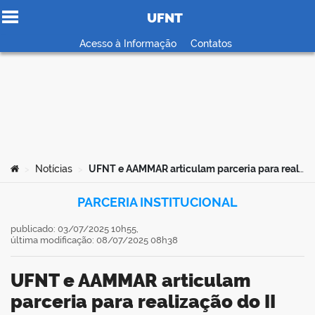
UFNT
Ir para o conteúdo
Acesso à Informação
Contatos
no portal
Você está aqui:
Notícias
UFNT e AAMMAR articulam parceria para realização do II Fórum Museu de Araguaína
>
>
PARCERIA INSTITUCIONAL
publicado: 03/07/2025 10h55,
última modificação: 08/07/2025 08h38
UFNT e AAMMAR articulam
parceria para realização do II