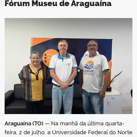
Fórum Museu de Araguaína
book
er
din
Araguaína (TO)
— Na manhã da última quarta-
feira, 2 de julho, a Universidade Federal do Norte