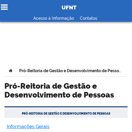
UFNT
Ir para o conteúdo
Acesso à Informação
Contatos
no portal
Você está aqui:
Pró-Reitoria de Gestão e Desenvolvimento de Pessoas
>
Pró-Reitoria de Gestão e
Desenvolvimento de Pessoas
PRÓ-REITORIA DE GESTÃO E DESENVOLVIMENTO DE PESSOAS
Informações Gerais