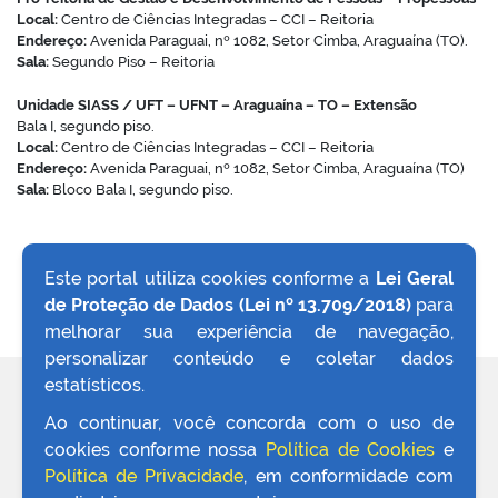
Local:
Centro de Ciências Integradas – CCI – Reitoria
Endereço:
Avenida Paraguai, nº 1082, Setor Cimba, Araguaína (TO).
no portal
Sala:
Segundo Piso – Reitoria
Unidade SIASS / UFT – UFNT – Araguaína – TO – Extensão
Bala I, segundo piso.
Local:
Centro de Ciências Integradas – CCI – Reitoria
Endereço:
Avenida Paraguai, nº 1082, Setor Cimba, Araguaína (TO)
Sala:
Bloco Bala I, segundo piso.
Este portal utiliza cookies conforme a
Lei Geral
de Proteção de Dados (Lei nº 13.709/2018)
para
VOLTAR AO TOPO
melhorar sua experiência de navegação,
personalizar conteúdo e coletar dados
estatísticos.
REDES SOCIAIS
Ao continuar, você concorda com o uso de
cookies conforme nossa
Política de Cookies
e
Política de Privacidade
, em conformidade com