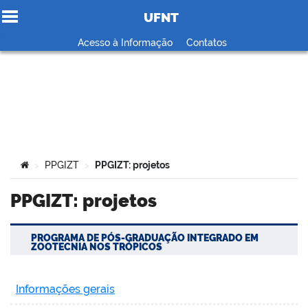
UFNT
Ir para o conteúdo
Acesso à Informação
Contatos
no portal
Você está aqui:
PPGIZT
PPGIZT: projetos
>
>
PPGIZT: projetos
PROGRAMA DE PÓS-GRADUAÇÃO INTEGRADO EM
ZOOTECNIA NOS TRÓPICOS
Informações gerais