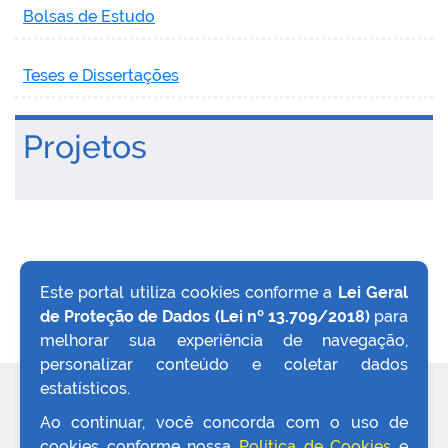
Bolsas de Estudo
Teses e Dissertações
no portal
Projetos
Este portal utiliza cookies conforme a
Lei Geral
de Proteção de Dados (Lei nº 13.709/2018)
para
VOLTAR AO TOPO
melhorar sua experiência de navegação,
personalizar conteúdo e coletar dados
estatísticos.
REDES SOCIAIS
Ao continuar, você concorda com o uso de
cookies conforme nossa
Política de Cookies
e