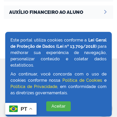
AUXÍLIO FINANCEIRO AO ALUNO
Este portal utiliza cookies conforme a
Lei Geral
de Proteção de Dados (Lei nº 13.709/2018)
para
VOLTAR AO TOPO
melhorar sua experiência de navegação,
personalizar conteúdo e coletar dados
estatísticos.
REDES SOCIAIS
Ao continuar, você concorda com o uso de
cookies conforme nossa
Política de Cookies
e
Política de Privacidade
, em conformidade com
as diretrizes governamentais.
Aceitar
PT