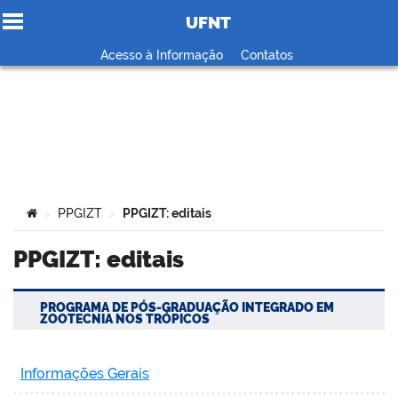
UFNT
Ir para o conteúdo
Acesso à Informação
Contatos
no portal
Você está aqui:
PPGIZT
PPGIZT: editais
>
>
PPGIZT: editais
PROGRAMA DE PÓS-GRADUAÇÃO INTEGRADO EM
ZOOTECNIA NOS TRÓPICOS
Informações Gerais