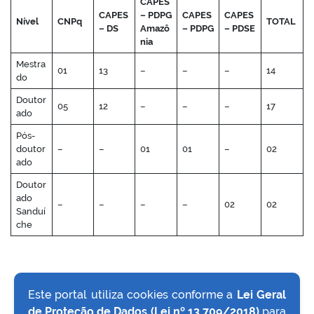
CAPES
CAPES
– PDPG
CAPES
CAPES
Nível
CNPq
TOTAL
– DS
Amazô
– PDPG
– PDSE
nia
Mestra
01
13
–
–
–
14
no portal
do
Doutor
05
12
–
–
–
17
ado
Pós-
doutor
–
–
01
01
–
02
ado
Doutor
ado
–
–
–
–
02
02
Sanduí
che
Este portal utiliza cookies conforme a
Lei Geral
de Proteção de Dados (Lei nº 13.709/2018)
para