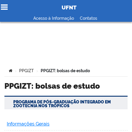
UFNT
Ir para o conteúdo
Acesso à Informação
Contatos
no portal
Você está aqui:
PPGIZT
PPGIZT: bolsas de estudo
>
>
PPGIZT: bolsas de estudo
PROGRAMA DE PÓS-GRADUAÇÃO INTEGRADO EM
ZOOTECNIA NOS TRÓPICOS
Informações Gerais